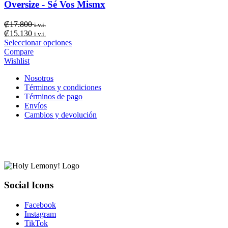
Oversize - Sé Vos Mismx
₡
17.800
i.v.i.
₡
15.130
i.v.i.
Seleccionar opciones
Compare
Wishlist
Nosotros
Términos y condiciones
Términos de pago
Envíos
Cambios y devolución
Social Icons
Facebook
Instagram
TikTok