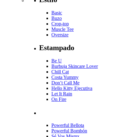
Basic
Buzo
Crop-top
Muscle Tee
Oversize
Estampado
Be U
Burbuja Skincare Lover
Chill Cat
Costa Yummy
Don’t Call Me
Hello Kitty Ejecutiva
Let It Rain
On Fire
Powerful Bellota
Powerful Bombón
Sé Vos Mismx