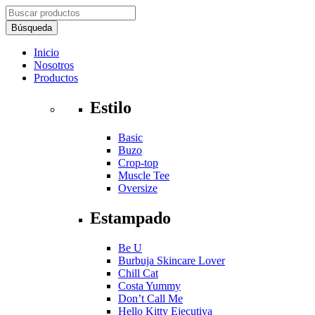
Inicio
Nosotros
Productos
Estilo
Basic
Buzo
Crop-top
Muscle Tee
Oversize
Estampado
Be U
Burbuja Skincare Lover
Chill Cat
Costa Yummy
Don’t Call Me
Hello Kitty Ejecutiva