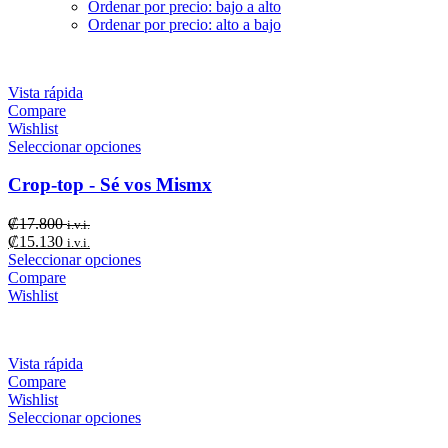
Ordenar por precio: bajo a alto
Ordenar por precio: alto a bajo
Vista rápida
Compare
Wishlist
Seleccionar opciones
Crop-top - Sé vos Mismx
₡
17.800
i.v.i.
₡
15.130
i.v.i.
Seleccionar opciones
Compare
Wishlist
Vista rápida
Compare
Wishlist
Seleccionar opciones