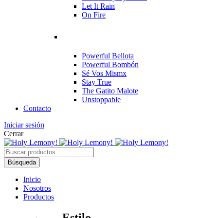
Let It Rain
On Fire
Powerful Bellota
Powerful Bombón
Sé Vos Mismx
Stay True
The Gatito Malote
Unstoppable
Contacto
Iniciar sesión
Cerrar
Inicio
Nosotros
Productos
Estilo