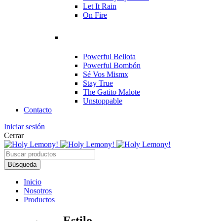
Let It Rain
On Fire
Powerful Bellota
Powerful Bombón
Sé Vos Mismx
Stay True
The Gatito Malote
Unstoppable
Contacto
Iniciar sesión
Cerrar
Inicio
Nosotros
Productos
Estilo