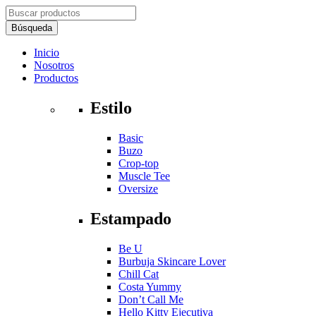
Inicio
Nosotros
Productos
Estilo
Basic
Buzo
Crop-top
Muscle Tee
Oversize
Estampado
Be U
Burbuja Skincare Lover
Chill Cat
Costa Yummy
Don’t Call Me
Hello Kitty Ejecutiva