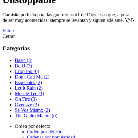
Camisita perfecta para las guerreritas #1 de Dios; esas que, a pesar
de ser muy acontecidas, siempre se levantan y siguen adelante. 🚀💪
Filtrar
Cerrar
Categorías
Basic (8)
Be U (3)
Crop-top (6)
Don't Call Me (2)
Especiales (2)
Let It Rain (2)
Muscle Tee (1)
On Fire (3)
Oversize (3)
Sé Vos Mismx (2)
The Gatito Malote (0)
Orden por defecto
Orden por defecto
Ordenar por popularidad