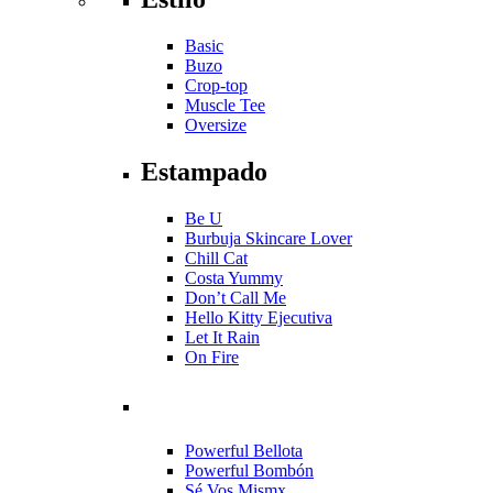
Basic
Buzo
Crop-top
Muscle Tee
Oversize
Estampado
Be U
Burbuja Skincare Lover
Chill Cat
Costa Yummy
Don’t Call Me
Hello Kitty Ejecutiva
Let It Rain
On Fire
Powerful Bellota
Powerful Bombón
Sé Vos Mismx