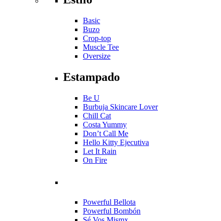
Basic
Buzo
Crop-top
Muscle Tee
Oversize
Estampado
Be U
Burbuja Skincare Lover
Chill Cat
Costa Yummy
Don’t Call Me
Hello Kitty Ejecutiva
Let It Rain
On Fire
Powerful Bellota
Powerful Bombón
Sé Vos Mismx