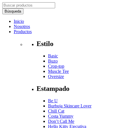
Inicio
Nosotros
Productos
Estilo
Basic
Buzo
Crop-top
Muscle Tee
Oversize
Estampado
Be U
Burbuja Skincare Lover
Chill Cat
Costa Yummy
Don’t Call Me
Hello Kitty Ejecutiva