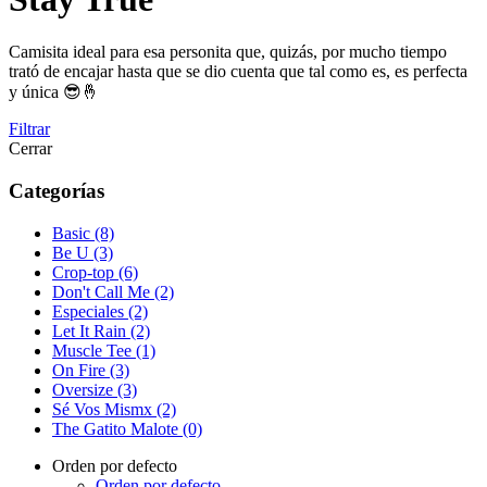
Camisita ideal para esa personita que, quizás, por mucho tiempo
trató de encajar hasta que se dio cuenta que tal como es, es perfecta
y única 😎🤞
Filtrar
Cerrar
Categorías
Basic (8)
Be U (3)
Crop-top (6)
Don't Call Me (2)
Especiales (2)
Let It Rain (2)
Muscle Tee (1)
On Fire (3)
Oversize (3)
Sé Vos Mismx (2)
The Gatito Malote (0)
Orden por defecto
Orden por defecto