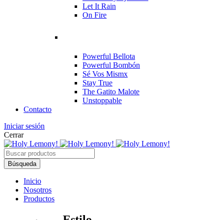
Let It Rain
On Fire
Powerful Bellota
Powerful Bombón
Sé Vos Mismx
Stay True
The Gatito Malote
Unstoppable
Contacto
Iniciar sesión
Cerrar
Inicio
Nosotros
Productos
Estilo