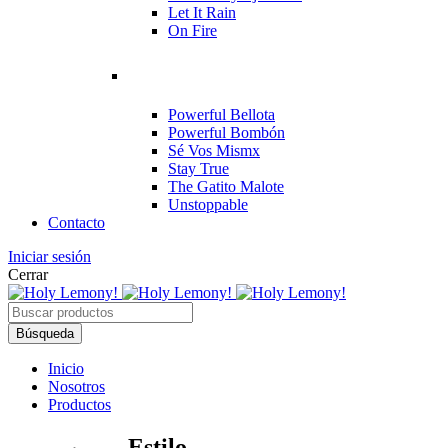
Let It Rain
On Fire
Powerful Bellota
Powerful Bombón
Sé Vos Mismx
Stay True
The Gatito Malote
Unstoppable
Contacto
Iniciar sesión
Cerrar
Inicio
Nosotros
Productos
Estilo