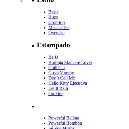
Basic
Buzo
Crop-top
Muscle Tee
Oversize
Estampado
Be U
Burbuja Skincare Lover
Chill Cat
Costa Yummy
Don’t Call Me
Hello Kitty Ejecutiva
Let It Rain
On Fire
Powerful Bellota
Powerful Bombón
Sé Vos Mismx