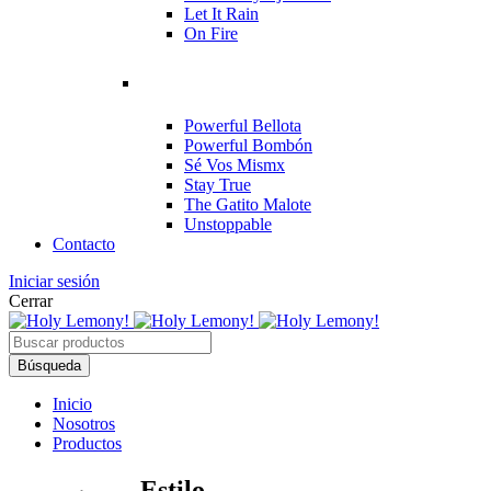
Let It Rain
On Fire
Powerful Bellota
Powerful Bombón
Sé Vos Mismx
Stay True
The Gatito Malote
Unstoppable
Contacto
Iniciar sesión
Cerrar
Inicio
Nosotros
Productos
Estilo