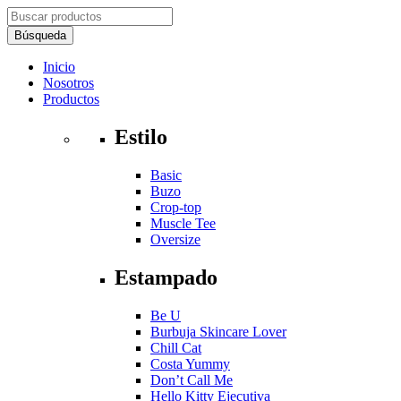
Inicio
Nosotros
Productos
Estilo
Basic
Buzo
Crop-top
Muscle Tee
Oversize
Estampado
Be U
Burbuja Skincare Lover
Chill Cat
Costa Yummy
Don’t Call Me
Hello Kitty Ejecutiva