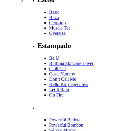
Basic
Buzo
Crop-top
Muscle Tee
Oversize
Estampado
Be U
Burbuja Skincare Lover
Chill Cat
Costa Yummy
Don’t Call Me
Hello Kitty Ejecutiva
Let It Rain
On Fire
Powerful Bellota
Powerful Bombón
Sé Vos Mismx